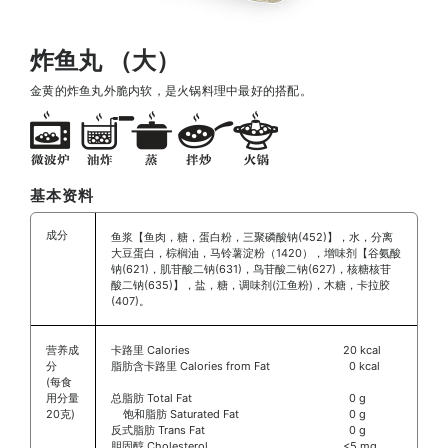
炸鱼丸 （大）
金黄的炸鱼丸外脆内软，是火锅料理中最好的搭配。
基本资料
成分
鱼浆【鱼肉，糖，蛋白粉，三聚磷酸钠(452)】，水，分离
大豆蛋白，棕榈油，马铃薯淀粉（1420），增味剂【谷氨酸
钠(621)，肌苷酸二钠(631)，鸟苷酸二钠(627)，核糖核苷
酸二钠(635)】，盐，糖，调味剂(江鱼粉)，木糖，卡拉胶
(407)。
营养成
卡路里 Calories
20 kcal
分
脂肪含卡路里 Calories from Fat
0 kcal
(每食
用分量
总脂肪 Total Fat
0 g
20克)
饱和脂肪 Saturated Fat
0 g
反式脂肪 Trans Fat
0 g
胆固醇 Cholesterol
<5 mg