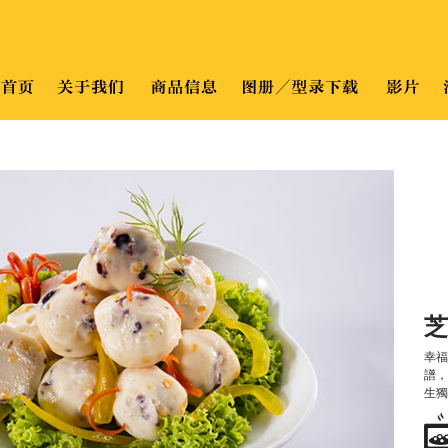
芝
幸
譜
生