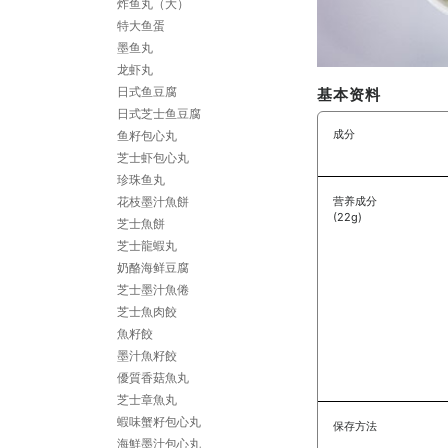
炸鱼丸（大）
特大鱼蛋
墨鱼丸
龙虾丸
日式鱼豆腐
基本资料
日式芝士鱼豆腐
成分
鱼籽包心丸
芝士虾包心丸
珍珠鱼丸
营养成分
花枝墨汁魚餅
(22g)
芝士魚餅
芝士龍蝦丸
奶酪海鲜豆腐
芝士墨汁魚倦
芝士魚肉餃
魚籽餃
墨汁魚籽餃
優質香菇魚丸
芝士章魚丸
蝦味蟹籽包心丸
保存方法
海鮮墨汁包心丸