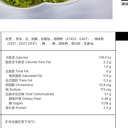
魚漿， 章魚，水，奶酪，棕櫚油，增稠劑 （E1420，E407）， 增味劑
（E621，E627, E631），鹽， ，糖，調味劑，蛋白粉，芝麻油。
卡路里 Calories
176.4 kJ
脂肪含卡路里 Calories from Fat
2.2 g
1.0 g
总脂肪 Total Fat
0 g
饱和脂肪 Saturated Fat
0.9 g
反式脂肪 Trans Fat
0.3 g
胆固醇 Cholesterol
10.8 mg
钠 Sodium
173 mg
总碳水化合物 Total Carbohydrate
3.1 g
膳食纤维 Dietary Fiber
0.46 g
糖 Sugars
0.58 g
蛋白质 Protein
2.5 g
贮存在摄氏零下18°C。