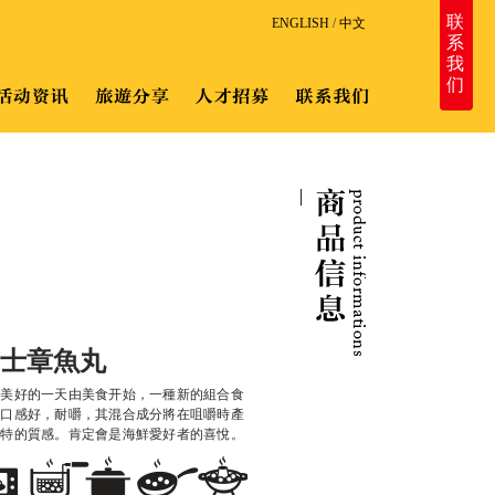
联
ENGLISH
/
中文
系
我
们
士章魚丸
福美好的一天由美食开始，一種新的組合食
，口感好，耐嚼，其混合成分將在咀嚼時產
獨特的質感。肯定會是海鮮愛好者的喜悅。