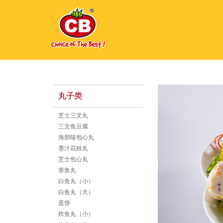
丸子类
芝士三文丸
三文鱼豆腐
海胆味包心丸
墨汁花枝丸
芝士包心丸
章鱼丸
白鱼丸（小）
白鱼丸（大）
蛋饼
炸鱼丸（小）